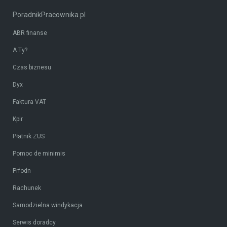
PoradnikPracownika.pl
ABR finanse
A Ty?
Czas biznesu
Dyx
Faktura VAT
Kpir
Płatnik ZUS
Pomoc de minimis
Prfodn
Rachunek
Samodzielna windykacja
Serwis doradcy