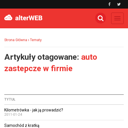
Toggl
navig
Strona Główna
Tematy
Artykuły otagowane:
auto
zastepcze w firmie
TYTUŁ
Kilometrówka - jak ją prowadzić?
2011-01-24
Samochód z kratką