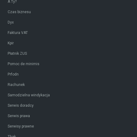
A Ty?
Czas biznesu
Dyx
Faktura VAT
Kpir
Płatnik ZUS
Pomoc de minimis
Prfodn
Rachunek
Samodzielna windykacja
Serwis doradcy
Serwis prawa
Serwisy prawne
Thak