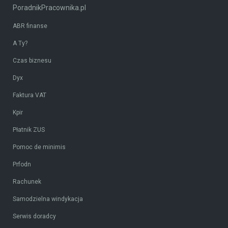
PoradnikPracownika.pl
ABR finanse
A Ty?
Czas biznesu
Dyx
Faktura VAT
Kpir
Płatnik ZUS
Pomoc de minimis
Prfodn
Rachunek
Samodzielna windykacja
Serwis doradcy