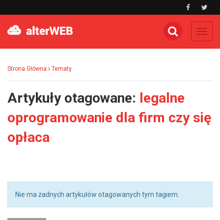
Toggl
navig
Strona Główna
Tematy
Artykuły otagowane:
legalne
oprogramowanie dla firm czy się
opłaca
Nie ma żadnych artykułów otagowanych tym tagiem.