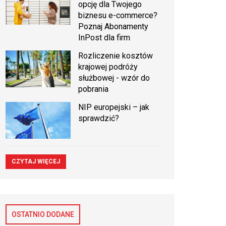
opcję dla Twojego
biznesu e-commerce?
Poznaj Abonamenty
InPost dla firm
Rozliczenie kosztów
krajowej podróży
służbowej - wzór do
pobrania
NIP europejski – jak
sprawdzić?
CZYTAJ WIĘCEJ
OSTATNIO DODANE