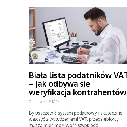
Biała lista podatników VA
– jak odbywa się
weryfikacja kontrahentów
Dodano: 2019-12-18
By uszczelnić system podatkowy i skutecznie
walczyć z wyłudzeniami VAT, przedsiębiorcy
muszą mieć możliwość szybkiego