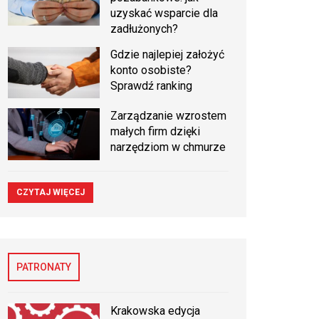
uzyskać wsparcie dla
zadłużonych?
Gdzie najlepiej założyć
konto osobiste?
Sprawdź ranking
Zarządzanie wzrostem
małych firm dzięki
narzędziom w chmurze
CZYTAJ WIĘCEJ
PATRONATY
Krakowska edycja