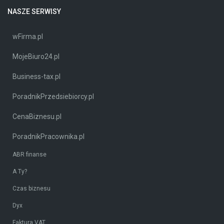
NASZE SERWISY
wFirma.pl
MojeBiuro24.pl
Business-tax.pl
PoradnikPrzedsiebiorcy.pl
CenaBiznesu.pl
PoradnikPracownika.pl
ABR finanse
A Ty?
Czas biznesu
Dyx
Faktura VAT