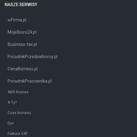
NASZE SERWISY
wFirma.pl
MojeBiuro24.pl
Business-tax.pl
PoradnikPrzedsiebiorcy.pl
CenaBiznesu.pl
PoradnikPracownika.pl
ABR finanse
A Ty?
Czas biznesu
Dyx
Faktura VAT