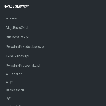
NASZE SERWISY
wFirma.pl
MojeBiuro24.pl
Business-tax.pl
PoradnikPrzedsiebiorcy.pl
CenaBiznesu.pl
PoradnikPracownika.pl
ABR finanse
A Ty?
Czas biznesu
Dyx