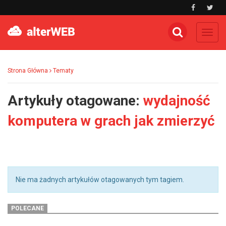
Toggl
navig
Strona Główna
Tematy
Artykuły otagowane:
wydajność
komputera w grach jak zmierzyć
Nie ma żadnych artykułów otagowanych tym tagiem.
POLECANE