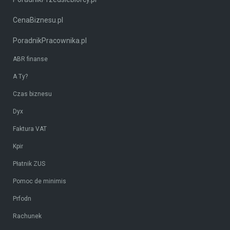
CenaBiznesu.pl
PoradnikPracownika.pl
ABR finanse
A Ty?
Czas biznesu
Dyx
Faktura VAT
Kpir
Płatnik ZUS
Pomoc de minimis
Prfodn
Rachunek