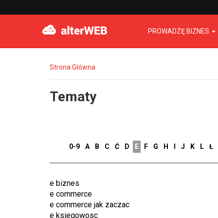
PROWADZĘ BIZNES
Strona Główna
Tematy
0-9
A
B
C
Ć
D
E
F
G
H
I
J
K
L
Ł
e biznes
e commerce
e commerce jak zaczac
e ksiegowosc