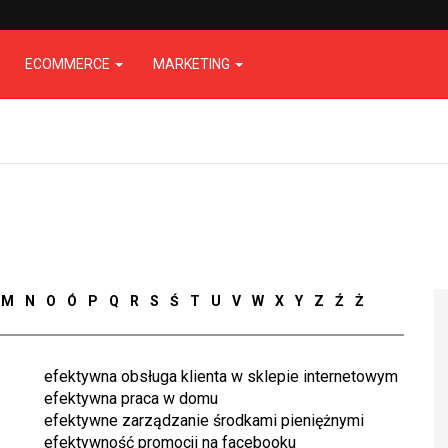
ECOMMERCE
MARKETING
M
N
O
Ó
P
Q
R
S
Ś
T
U
V
W
X
Y
Z
Ź
Ż
efektywna obsługa klienta w sklepie internetowym
efektywna praca w domu
efektywne zarządzanie środkami pieniężnymi
efektywność promocji na facebooku