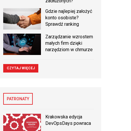
zadłużonych?
Gdzie najlepiej założyć
konto osobiste?
Sprawdź ranking
Zarządzanie wzrostem
małych firm dzięki
narzędziom w chmurze
CZYTAJ WIĘCEJ
PATRONATY
Krakowska edycja
DevOpsDays powraca