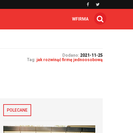
WFIRMA
Dodano:
2021-11-25
Tag:
jak rozwinąć firmę jednoosobową
POLECANE