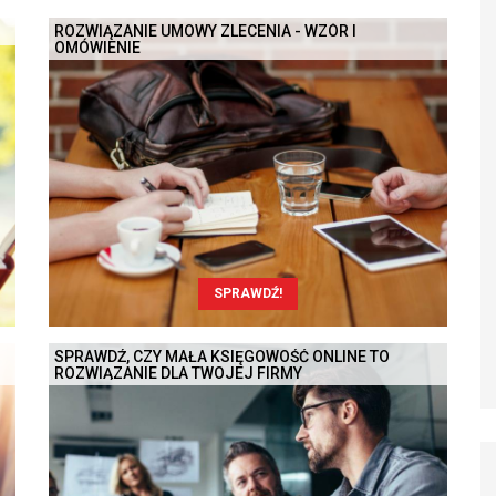
ROZWIĄZANIE UMOWY ZLECENIA - WZÓR I
OMÓWIENIE
SPRAWDŹ!
SPRAWDŹ, CZY MAŁA KSIĘGOWOŚĆ ONLINE TO
ROZWIĄZANIE DLA TWOJEJ FIRMY