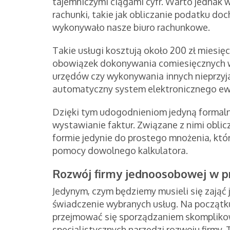
tajemniczymi ciągami cyfr. Warto jednak w
rachunki, takie jak obliczanie podatku do
wykonywało nasze biuro rachunkowe.
Takie usługi kosztują około 200 zł miesięc
obowiązek dokonywania comiesięcznych w
urzędów czy wykonywania innych nieprzyjaź
automatyczny system elektronicznego ewi
Dzięki tym udogodnieniom jedyną formalno
wystawianie faktur. Związane z nimi oblic
formie jedynie do prostego mnożenia, któ
pomocy dowolnego kalkulatora.
Rozwój firmy jednoosobowej w p
Jedynym, czym będziemy musieli się zająć j
świadczenie wybranych usług. Na początku
przejmować się sporządzaniem skompliko
specjalistycznych narzędzi rozwoju firmy.