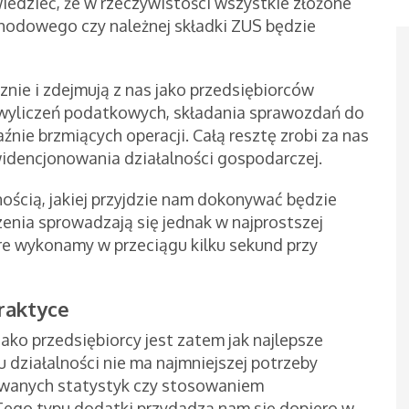
iedzieć, że w rzeczywistości wszystkie złożone
chodowego czy należnej składki ZUS będzie
znie i zdejmują z nas jako przedsiębiorców
yliczeń podatkowych, składania sprawozdań do
nie brzmiących operacji. Całą resztę zrobi za nas
dencjonowania działalności gospodarczej.
ścią, jakiej przyjdzie nam dokonywać będzie
zenia sprowadzają się jednak w najprostszej
re wykonamy w przeciągu kilku sekund przy
raktyce
ako przedsiębiorcy jest zatem jak najlepsze
 działalności nie ma najmniejszej potrzeby
wanych statystyk czy stosowaniem
 Tego typu dodatki przydadzą nam się dopiero w