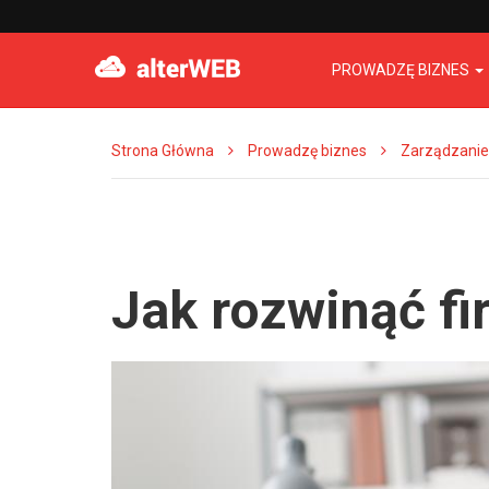
PROWADZĘ BIZNES
Strona Główna
Prowadzę biznes
Zarządzanie
Jak rozwinąć f