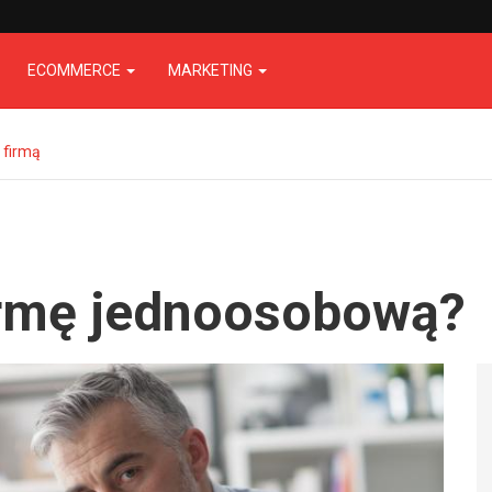
ECOMMERCE
MARKETING
 firmą
irmę jednoosobową?