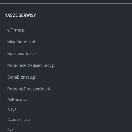
NASZE SERWISY
wFirma.pl
MojeBiuro24.pl
Business-tax.pl
PoradnikPrzedsiebiorcy.pl
CenaBiznesu.pl
PoradnikPracownika.pl
ABR finanse
A Ty?
Czas biznesu
Dyx