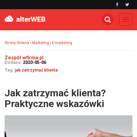
Toggl
navig
Strona Główna
Marketing
E-marketing
Zespół wfirma.pl
Dodano:
2020-05-06
Tag:
jak zatrzymać klienta
Jak zatrzymać klienta?
Praktyczne wskazówki