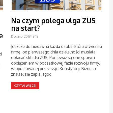
Na czym polega ulga ZUS
na start?
e
Dodano: 2019-12-18
Jeszcze do niedawna każda osoba, która otwierała
firmę, od pierwszego dnia działalności musiała
ki
opłacać składki ZUS. Ponieważ są one sporym
obciążeniem w początkowej fazie rozwoju firmy,
j
w opracowanej przez rząd Konstytucji Biznesu
znalazł się zapis, zgod
CZYTAJ WIĘCEJ