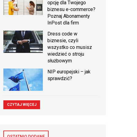
opcję dla Twojego
biznesu e-commerce?
Poznaj Abonamenty
InPost dla firm
Dress code w
biznesie, czyli
wszystko co musisz
wiedzieć o stroju
służbowym
NIP europejski – jak
sprawdzić?
CZYTAJ WIĘCEJ
OSTATNIO DODANE