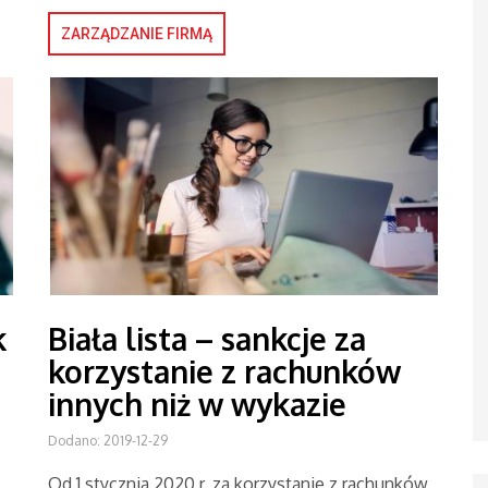
ZARZĄDZANIE FIRMĄ
k
Biała lista – sankcje za
korzystanie z rachunków
innych niż w wykazie
Dodano: 2019-12-29
Od 1 stycznia 2020 r. za korzystanie z rachunków