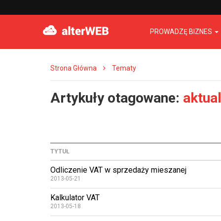
PROWADZĘ BIZNES
Strona Główna
Tematy
Artykuły otagowane:
aktua
TYTUŁ
Odliczenie VAT w sprzedaży mieszanej
2013-05-21
Kalkulator VAT
2013-05-18