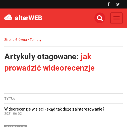
Toggl
navig
Strona Główna
Tematy
Artykuły otagowane:
jak
prowadzić wideorecenzje
TYTUŁ
Wideorecenzje w sieci - skąd tak duże zainteresowanie?
2021-06-02