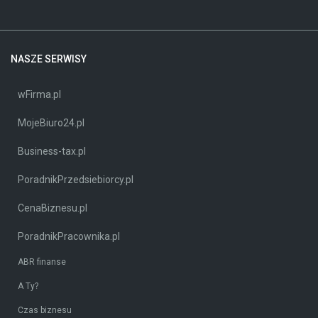
NASZE SERWISY
wFirma.pl
MojeBiuro24.pl
Business-tax.pl
PoradnikPrzedsiebiorcy.pl
CenaBiznesu.pl
PoradnikPracownika.pl
ABR finanse
A Ty?
Czas biznesu