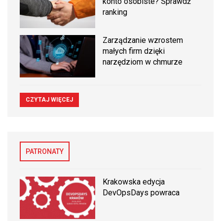
konto osobiste? Sprawdź
ranking
Zarządzanie wzrostem
małych firm dzięki
narzędziom w chmurze
CZYTAJ WIĘCEJ
PATRONATY
Krakowska edycja
DevOpsDays powraca