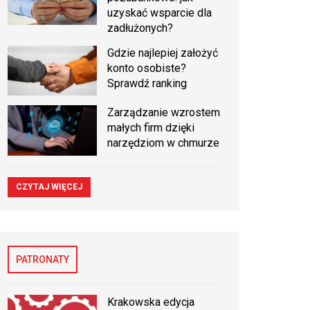
uzyskać wsparcie dla
zadłużonych?
Gdzie najlepiej założyć
konto osobiste?
Sprawdź ranking
Zarządzanie wzrostem
małych firm dzięki
narzędziom w chmurze
CZYTAJ WIĘCEJ
PATRONATY
Krakowska edycja