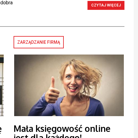
 dobra
CZYTAJ WIĘCEJ
ZARZĄDZANIE FIRMĄ
ę
Mała księgowość online
jest dla każdego!