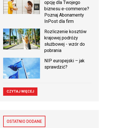
opcję dla Twojego
biznesu e-commerce?
Poznaj Abonamenty
InPost dla firm
Rozliczenie kosztów
krajowej podróży
służbowej - wzór do
pobrania
NIP europejski – jak
sprawdzić?
CZYTAJ WIĘCEJ
OSTATNIO DODANE