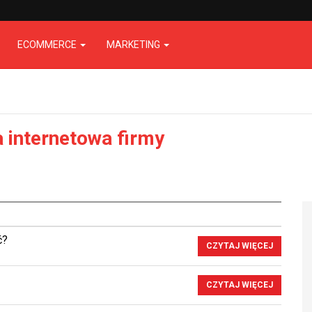
ECOMMERCE
MARKETING
a internetowa firmy
ć?
CZYTAJ WIĘCEJ
CZYTAJ WIĘCEJ