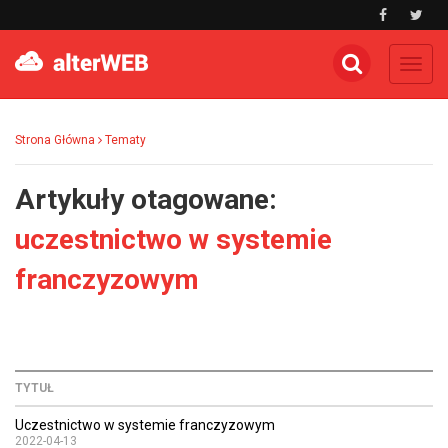
Toggl
navig
Strona Główna
Tematy
Artykuły otagowane:
uczestnictwo w systemie
franczyzowym
TYTUŁ
Uczestnictwo w systemie franczyzowym
2022-04-13