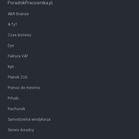
PoradnikPracownika.pl
ABR finanse
A Ty?
Czas biznesu
Dyx
Faktura VAT
Kpir
Płatnik ZUS
Pomoc de minimis
Prfodn
Rachunek
Samodzielna windykacja
Serwis doradcy