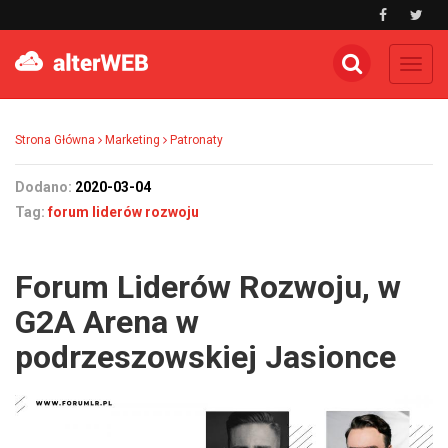
Toggl
navig
Strona Główna
Marketing
Patronaty
Dodano:
2020-03-04
Tag:
forum liderów rozwoju
Forum Liderów Rozwoju, w
G2A Arena w
podrzeszowskiej Jasionce