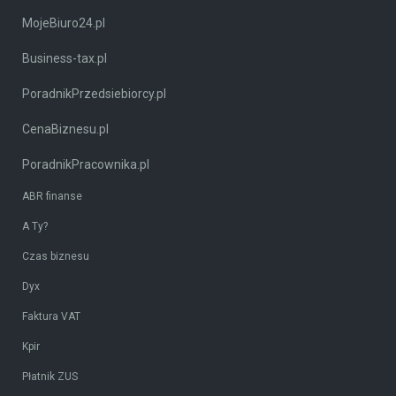
MojeBiuro24.pl
Business-tax.pl
PoradnikPrzedsiebiorcy.pl
CenaBiznesu.pl
PoradnikPracownika.pl
ABR finanse
A Ty?
Czas biznesu
Dyx
Faktura VAT
Kpir
Płatnik ZUS