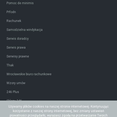
Pomoc de minimis
Prfodn
Rachunek
Samodzielna windykacja
Serwis doradcy
Serwis prawa
Serwisy prawne
Thak
Wrocławskie biuro rachunkowe
Wzory umów
246 Plus
Sklepy 246
Używamy plików cookies na naszej stronie internetowej. Kontynuując
Tidy CRM
korzystanie z naszej strony internetowej, bez zmiany ustawień
prywatności przeglądarki, wyrażasz zgodę na przetwarzanie Twoich