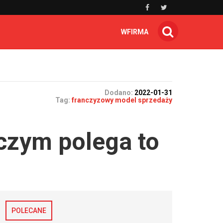
WFIRMA
Dodano:
2022-01-31
Tag:
franczyzowy model sprzedaży
czym polega to
POLECANE