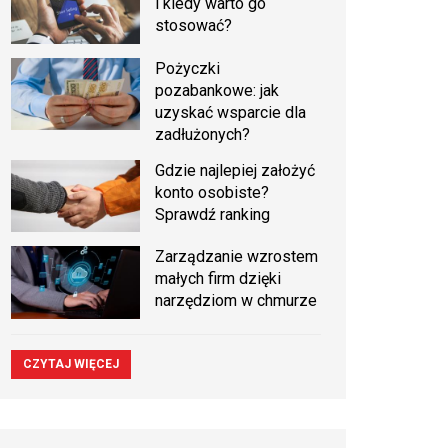
i kiedy warto go
stosować?
Pożyczki
pozabankowe: jak
uzyskać wsparcie dla
zadłużonych?
Gdzie najlepiej założyć
konto osobiste?
Sprawdź ranking
Zarządzanie wzrostem
małych firm dzięki
narzędziom w chmurze
CZYTAJ WIĘCEJ