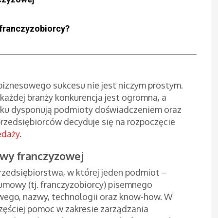
 franczyzobiorcy?
j biznesowego sukcesu nie jest niczym prostym.
każdej branży konkurencja jest ogromna, a
rynku dysponują podmioty doświadczeniem oraz
przedsiębiorców decyduje się na rozpoczęcie
edaży
.
owy franczyzowej
rzedsiębiorstwa, w której jeden podmiot –
 umowy (tj. franczyzobiorcy) pisemnego
owego, nazwy, technologii oraz know-how. W
częściej pomoc w zakresie zarządzania