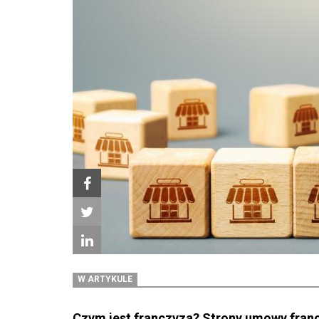
W ARTYKULE
Czym jest franczyza? Strony umowy fran