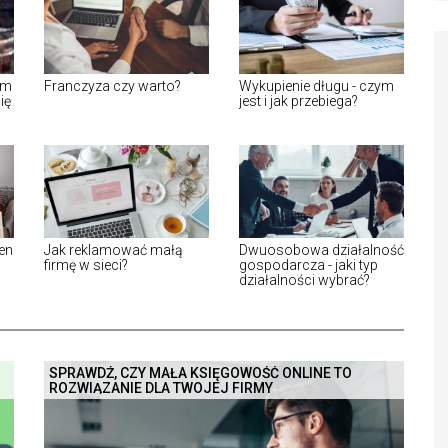
im
Franczyza czy warto?
Wykupienie długu - czym
ię
jest i jak przebiega?
en
Jak reklamować małą
Dwuosobowa działalność
firmę w sieci?
gospodarcza - jaki typ
działalności wybrać?
SPRAWDŹ, CZY MAŁA KSIĘGOWOŚĆ ONLINE TO
ROZWIĄZANIE DLA TWOJEJ FIRMY