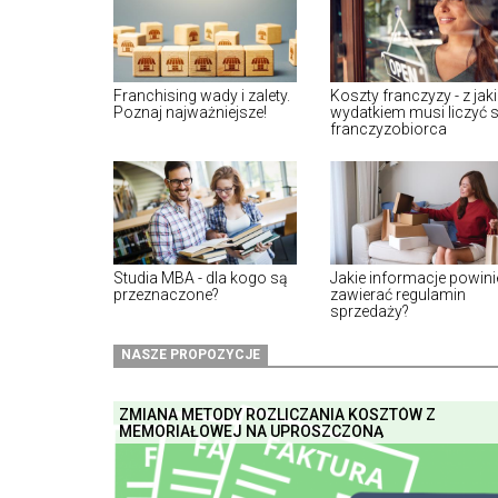
Franchising wady i zalety.
Koszty franczyzy - z jak
Poznaj najważniejsze!
wydatkiem musi liczyć s
franczyzobiorca
Studia MBA - dla kogo są
Jakie informacje powini
przeznaczone?
zawierać regulamin
sprzedaży?
NASZE PROPOZYCJE
ZMIANA METODY ROZLICZANIA KOSZTÓW Z
MEMORIAŁOWEJ NA UPROSZCZONĄ