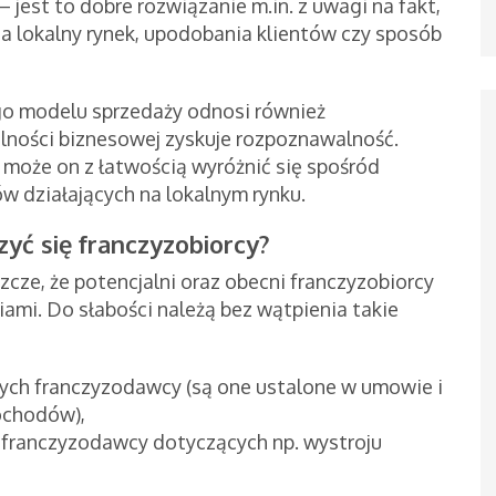
– jest to dobre rozwiązanie m.in. z uwagi na fakt,
na lokalny rynek, upodobania klientów czy sposób
go modelu sprzedaży odnosi również
łalności biznesowej zyskuje rozpoznawalność.
 może on z łatwością wyróżnić się spośród
 działających na lokalnym rynku.
zyć się franczyzobiorcy?
szcze, że potencjalni oraz obecni franczyzobiorcy
iami. Do słabości należą bez wątpienia takie
ych franczyzodawcy (są one ustalone w umowie i
ochodów),
franczyzodawcy dotyczących np. wystroju