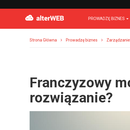
PROWADZĘ BIZNES
Strona Główna
Prowadzę biznes
Zarządzanie
Franczyzowy mo
rozwiązanie?