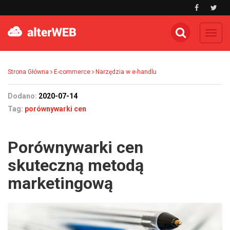
Toggl
navig
Strona Główna
E-commerce
Narzędzia w e-handlu
Dodano:
2020-07-14
Tag:
porównywarki cen
Porównywarki cen
skuteczną metodą
marketingową