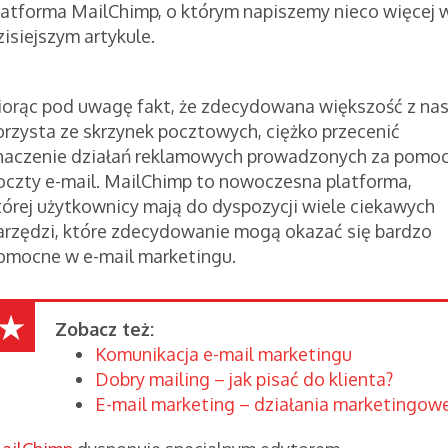
latforma MailChimp, o którym napiszemy nieco więcej 
zisiejszym artykule.
iorąc pod uwagę fakt, że zdecydowana większość z na
orzysta ze skrzynek pocztowych, ciężko przecenić
naczenie działań reklamowych prowadzonych za pomo
oczty e-mail. MailChimp to nowoczesna platforma,
tórej użytkownicy mają do dyspozycji wiele ciekawych
arzędzi, które zdecydowanie mogą okazać się bardzo
omocne w e-mail marketingu.
Zobacz też:
Komunikacja e-mail marketingu
Dobry mailing – jak pisać do klienta?
E-mail marketing – działania marketingow