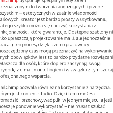
ailChimp
dysponuje specjalnym edytorem
rzeznaczonym do tworzenia angażujących i przede
szystkim – estetycznych wizualnie wiadomości
ailowych. Kreator jest bardzo prosty w użytkowaniu,
latego szybko można się nauczyć korzystania z
unkcjonalności, które gwarantuje. Dostępne szablony n
ylko upraszczają projektowanie maili, ale jednocześnie
kracają ten proces, dzięki czemu pracownicy
aoszczędzony czas mogą przeznaczyć na wykonywanie
nnych obowiązków. Jest to bardzo przydatne rozwiązan
właszcza dla osób, które dopiero zaczynają swoją
rzygodę z e-mail marketingiem i w związku z tym szuka
rofesjonalnego wsparcia.
ailChimp pozwala również na korzystanie z narzędzia,
tórym jest content studio. Dzięki temu możesz
romadzić i przechowywać pliki w jednym miejscu, a jeśli
hcesz je ponownie wykorzystać – nie musisz szukać
otrzebnych materiałów. To bardzo duże ułatwienie w