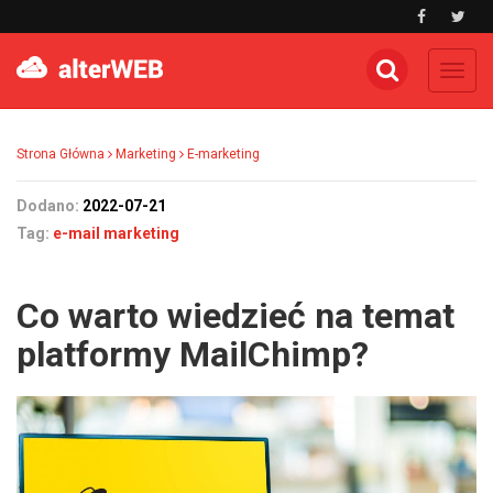
Toggl
navig
Strona Główna
Marketing
E-marketing
Dodano:
2022-07-21
Tag:
e-mail marketing
Co warto wiedzieć na temat
platformy MailChimp?