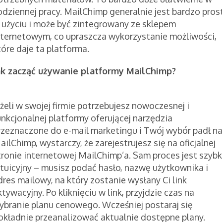
odziennej pracy. MailChimp generalnie jest bardzo pros
 użyciu i może być zintegrowany ze sklepem
nternetowym, co upraszcza wykorzystanie możliwości,
tóre daje ta platforma.
ak zacząć używanie platformy MailChimp?
eżeli w swojej firmie potrzebujesz nowoczesnej i
unkcjonalnej platformy oferującej narzędzia
rzeznaczone do e-mail marketingu i Twój wybór padł n
ailChimp, wystarczy, że zarejestrujesz się na oficjalnej
tronie internetowej MailChimp’a. Sam proces jest szybki
ntuicyjny – musisz podać hasło, nazwę użytkownika i
dres mailowy, na który zostanie wysłany Ci link
ktywacyjny. Po kliknięciu w link, przyjdzie czas na
ybranie planu cenowego. Wcześniej postaraj się
okładnie przeanalizować aktualnie dostępne plany.