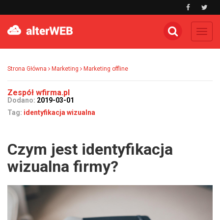
Toggl
navig
Strona Główna
Marketing
Marketing offline
Zespół wfirma.pl
Dodano:
2019-03-01
Tag:
identyfikacja wizualna
Czym jest identyfikacja
wizualna firmy?