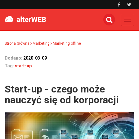
Toggl
navig
Strona Główna
Marketing
Marketing offline
Dodano:
2020-03-09
Tag:
start-up
Start-up - czego może
nauczyć się od korporacji