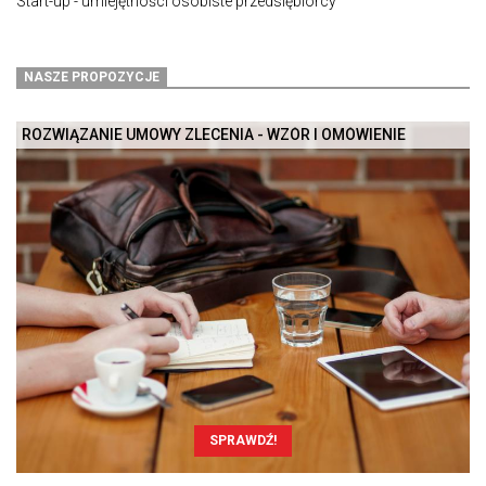
Start-up - umiejętności osobiste przedsiębiorcy
NASZE PROPOZYCJE
ROZWIĄZANIE UMOWY ZLECENIA - WZÓR I OMÓWIENIE
SPRAWDŹ!