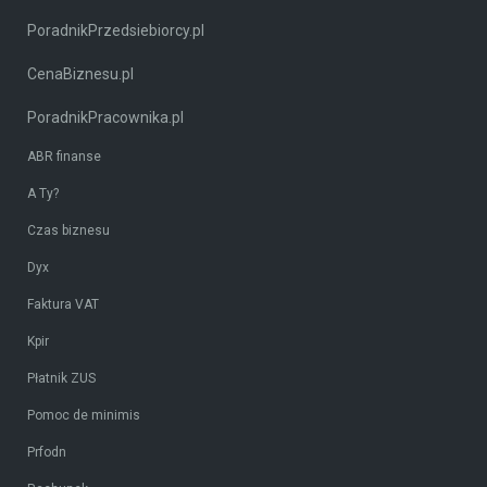
PoradnikPrzedsiebiorcy.pl
CenaBiznesu.pl
PoradnikPracownika.pl
ABR finanse
A Ty?
Czas biznesu
Dyx
Faktura VAT
Kpir
Płatnik ZUS
Pomoc de minimis
Prfodn