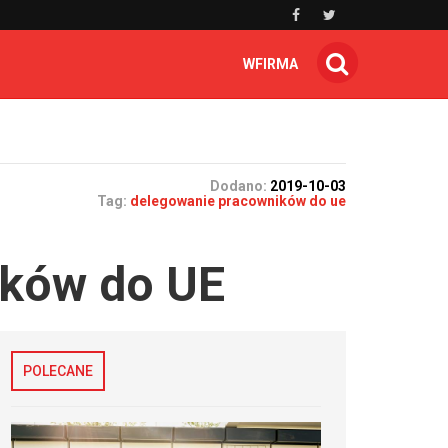
WFIRMA
Dodano:
2019-10-03
Tag:
delegowanie pracowników do ue
ików do UE
POLECANE