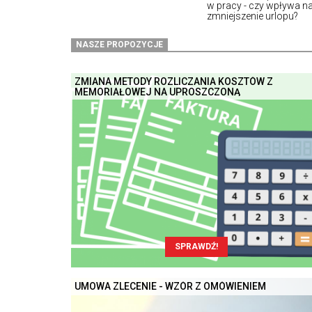
w pracy - czy wpływa n
zmniejszenie urlopu?
NASZE PROPOZYCJE
ZMIANA METODY ROZLICZANIA KOSZTÓW Z
MEMORIAŁOWEJ NA UPROSZCZONĄ
SPRAWDŹ!
UMOWA ZLECENIE - WZÓR Z OMÓWIENIEM