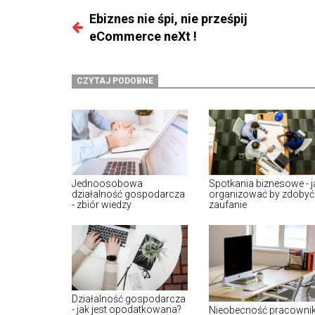
Ebiznes nie śpi, nie prześpij
eCommerce neXt !
CZYTAJ PODOBNE
Jednoosobowa
Spotkania biznesowe - j
działalność gospodarcza
organizować by zdobyć
- zbiór wiedzy
zaufanie
współpracowników?
Działalność gospodarcza
- jak jest opodatkowana?
Nieobecność pracowni