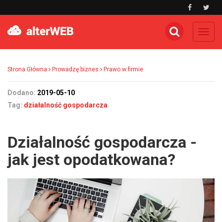
Toggl
navig
Strona Główna
Prowadzę biznes
Prawo w firmie
Dodano:
2019-05-10
Tag:
działalność gospodarcza
Działalność gospodarcza -
jak jest opodatkowana?