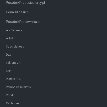
PoradnikPrzedsiebiorcy.pl
CenaBiznesu.pl
PoradnikPracownika.pl
ABR finanse
A Ty?
Czas biznesu
Dyx
Faktura VAT
Kpir
Płatnik ZUS
Pomoc de minimis
Prfodn
Rachunek