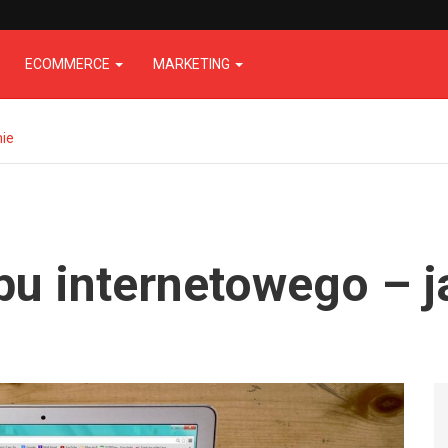
ECOMMERCE
MARKETING
mie
pu internetowego – j