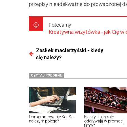
przepisy nieadekwatne do prowadzonej dzi
Polecamy
Kreatywna wizytówka - jak Cię wid
Zasiłek macierzyński - kiedy
się należy?
CZYTAJ PODOBNE
Oprogramowanie SaaS -
Eventy - jaką rolę
na czym polega?
odgrywają w promocji
firmy?