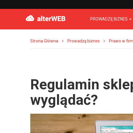
PROWADZĘ BIZNES
Strona Główna
Prowadzę biznes
Prawo w fir
Regulamin skle
wyglądać?