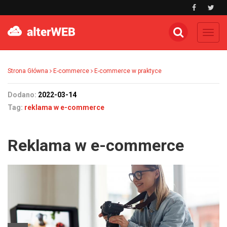
Toggl
navig
Strona Główna
E-commerce
E-commerce w praktyce
Dodano:
2022-03-14
Tag:
reklama w e-commerce
Reklama w e-commerce