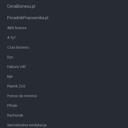
CenaBiznesu.pl
PoradnikPracownika.pl
ABR finanse
A Ty?
Czas biznesu
Dyx
Faktura VAT
Kpir
Płatnik ZUS
Pomoc de minimis
Prfodn
Rachunek
Samodzielna windykacja