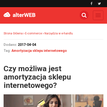
Toggl
navig
Strona Główna
E-commerce
Narzędzia w e-handlu
Dodano:
2017-04-04
Tag:
Amortyzacja sklepu internetowego
Czy możliwa jest
amortyzacja sklepu
internetowego?