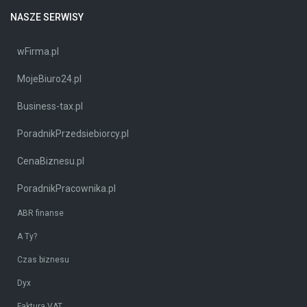
NASZE SERWISY
wFirma.pl
MojeBiuro24.pl
Business-tax.pl
PoradnikPrzedsiebiorcy.pl
CenaBiznesu.pl
PoradnikPracownika.pl
ABR finanse
A Ty?
Czas biznesu
Dyx
Faktura VAT