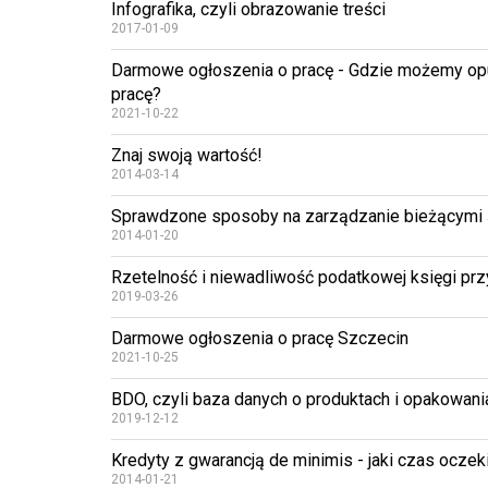
Infografika, czyli obrazowanie treści
2017-01-09
Darmowe ogłoszenia o pracę - Gdzie możemy op
pracę?
2021-10-22
Znaj swoją wartość!
2014-03-14
Sprawdzone sposoby na zarządzanie bieżącymi 
2014-01-20
Rzetelność i niewadliwość podatkowej księgi p
2019-03-26
Darmowe ogłoszenia o pracę Szczecin
2021-10-25
BDO, czyli baza danych o produktach i opakowan
2019-12-12
Kredyty z gwarancją de minimis - jaki czas oczek
2014-01-21