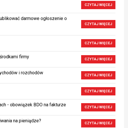
CZYTAJ WIĘCEJ
ublikować darmowe ogłoszenie o
CZYTAJ WIĘCEJ
CZYTAJ WIĘCEJ
środkami firmy
CZYTAJ WIĘCEJ
rzychodów i rozchodów
CZYTAJ WIĘCEJ
CZYTAJ WIĘCEJ
iach - obowiązek BDO na fakturze
CZYTAJ WIĘCEJ
iwania na pieniądze?
CZYTAJ WIĘCEJ