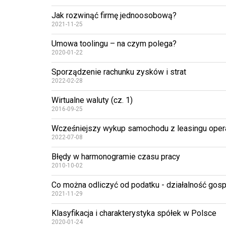
Jak rozwinąć firmę jednoosobową?
2021-11-25
Umowa toolingu – na czym polega?
2020-01-22
Sporządzenie rachunku zysków i strat
2022-02-28
Wirtualne waluty (cz. 1)
2016-09-25
Wcześniejszy wykup samochodu z leasingu opera
2022-07-08
Błędy w harmonogramie czasu pracy
2010-10-02
Co można odliczyć od podatku - działalność gos
2021-11-29
Klasyfikacja i charakterystyka spółek w Polsce
2020-01-24