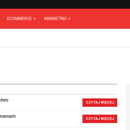
ECOMMERCE
MARKETING
stwo
CZYTAJ WIĘCEJ
wieniem
CZYTAJ WIĘCEJ