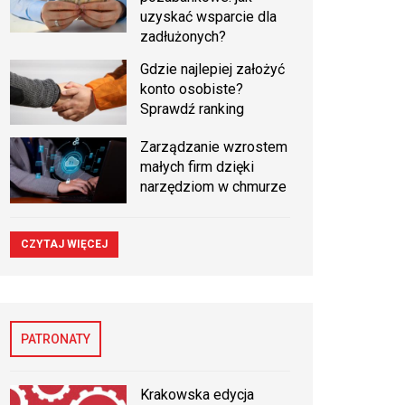
uzyskać wsparcie dla
zadłużonych?
Gdzie najlepiej założyć
konto osobiste?
Sprawdź ranking
Zarządzanie wzrostem
małych firm dzięki
narzędziom w chmurze
CZYTAJ WIĘCEJ
PATRONATY
Krakowska edycja