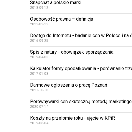
Snapchat a polskie marki
2018-09-12
Osobowość prawna – definicja
2022-02-22
Dostęp do Internetu - badanie cen w Polsce i na 
2016-09-25
Spis z natury - obowiązek sporządzania
2019-04-03
Kalkulator formy opodatkowania - porównanie tr
2017-01-03
Darmowe ogłoszenia o pracę Poznań
2021-10-18
Porównywarki cen skuteczną metodą marketing
2020-07-14
Koszty na przełomie roku - ujęcie w KPiR
2019-06-04