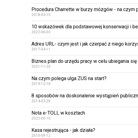
Procedura Charrette w burzy mózgów - na czym 
2018-03-15
10 wskazówek dla podstawowej konserwacji i b
2022-06-03
Adres URL- czym jest i jak czerpać z niego korzy
2017-04-11
Biznes plan do urzędu pracy w celu ubiegania si
2021-11-25
Na czym polega ulga ZUS na start?
2019-12-18
8 sposobów na doskonalenie wystąpień publicz
2014-03-26
Nota e-TOLL w kosztach
2022-06-10
Kasa rejestrująca - jak działa?
2010-09-12