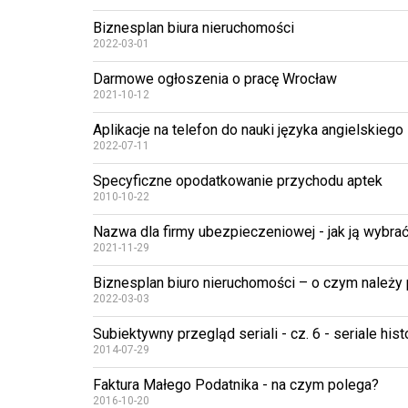
Biznesplan biura nieruchomości
2022-03-01
Darmowe ogłoszenia o pracę Wrocław
2021-10-12
Aplikacje na telefon do nauki języka angielskiego
2022-07-11
Specyficzne opodatkowanie przychodu aptek
2010-10-22
Nazwa dla firmy ubezpieczeniowej - jak ją wybra
2021-11-29
Biznesplan biuro nieruchomości – o czym należy
2022-03-03
Subiektywny przegląd seriali - cz. 6 - seriale his
2014-07-29
Faktura Małego Podatnika - na czym polega?
2016-10-20