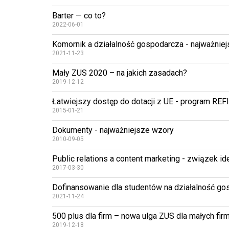
Barter — co to?
2022-06-01
Komornik a działalność gospodarcza - najważniej
2021-11-23
Mały ZUS 2020 – na jakich zasadach?
2019-12-12
Łatwiejszy dostęp do dotacji z UE - program REF
2015-01-21
Dokumenty - najważniejsze wzory
2010-09-05
Public relations a content marketing - związek id
2017-03-30
Dofinansowanie dla studentów na działalność go
2021-11-24
500 plus dla firm – nowa ulga ZUS dla małych fir
2019-12-18