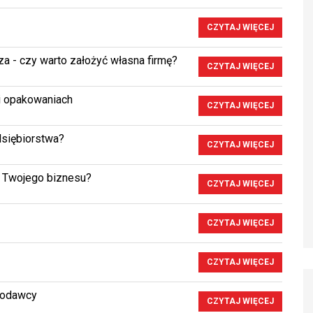
CZYTAJ WIĘCEJ
a - czy warto założyć własna firmę?
CZYTAJ WIĘCEJ
 i opakowaniach
CZYTAJ WIĘCEJ
dsiębiorstwa?
CZYTAJ WIĘCEJ
a Twojego biznesu?
CZYTAJ WIĘCEJ
CZYTAJ WIĘCEJ
CZYTAJ WIĘCEJ
acodawcy
CZYTAJ WIĘCEJ