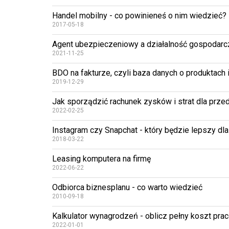
Handel mobilny - co powinieneś o nim wiedzieć?
2017-05-18
Agent ubezpieczeniowy a działalność gospodarcz
2021-11-25
BDO na fakturze, czyli baza danych o produktach
2019-12-29
Jak sporządzić rachunek zysków i strat dla prze
2022-02-25
Instagram czy Snapchat - który będzie lepszy dl
2018-03-22
Leasing komputera na firmę
2022-06-22
Odbiorca biznesplanu - co warto wiedzieć
2010-09-18
Kalkulator wynagrodzeń - oblicz pełny koszt pr
2022-01-01